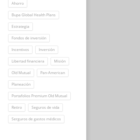
Ahorro
Bupa Global Health Plans
Estrategia
Fondos de inversión
Incentivos
Inversión
Libertad financiera
Misión
Old Mutual
Pan-American
Planeación
Portafolios Premium Old Mutual
Retiro
Seguros de vida
Serguros de gastos médicos